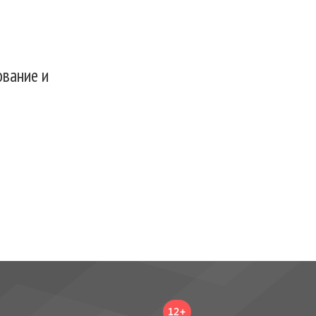
вание и
12+