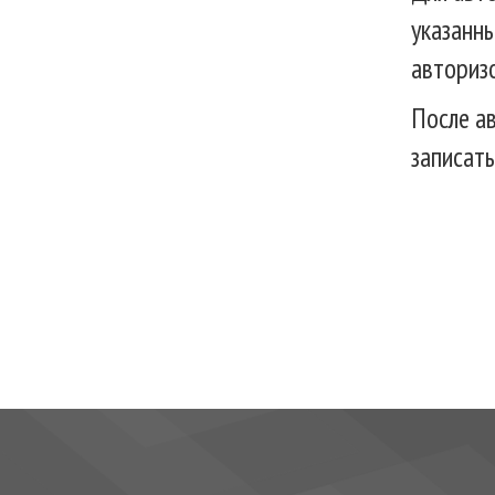
указанны
авториз
После а
записать