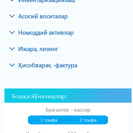
Асосий воситалар
Номоддий активлар
Ижара, лизинг
Ҳисобварақ -фактура
Бошқа йўналишлар:
Бухгалтер - кассир
1 тоифа
2 тоифа