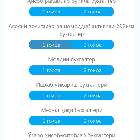
Ҳисоб рақамлар бўйича бухгалтер
1 тоифа
2 тоифа
Асосий воситалар ва номоддий активлар бўйича
бухгалтер
1 тоифа
2 тоифа
Моддий бухгалтер
1 тоифа
2 тоифа
Ишлаб чиқариш бухгалтери
1 тоифа
2 тоифа
Меҳнат ҳақи бухгалтери
1 тоифа
2 тоифа
Ўзаро ҳисоб-китоблар бухгалтери