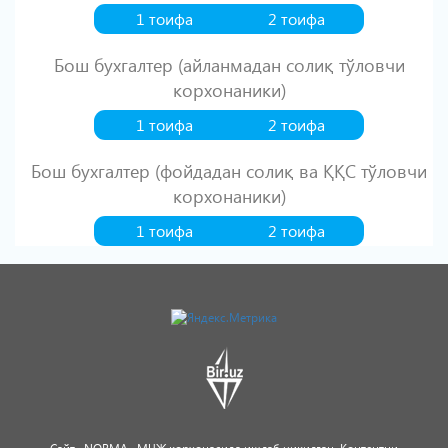
1 тоифа
2 тоифа
Бош бухгалтер (айланмадан солиқ тўловчи
корхонаники)
1 тоифа
2 тоифа
Бош бухгалтер (фойдадан солиқ ва ҚҚС тўловчи
корхонаники)
1 тоифа
2 тоифа