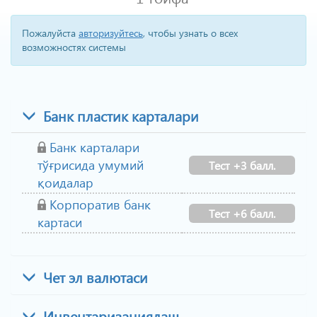
Пожалуйста
авторизуйтесь
, чтобы узнать о всех
возможностях системы
Банк пластик карталари
Банк карталари
тўғрисида умумий
Тест +3 балл.
қоидалар
Корпоратив банк
Тест +6 балл.
картаси
Чет эл валютаси
Инвентаризациялаш