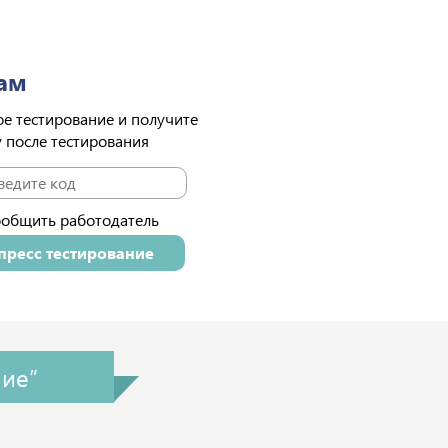
ам
е тестирование и получите
у после тестирования
ообщить работодатель
пресс тестирование
ние”