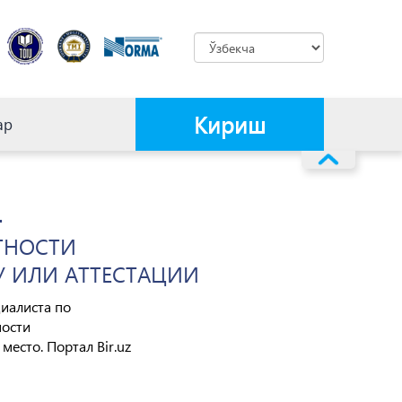
Кириш
ар
-
ТНОСТИ
У ИЛИ АТТЕСТАЦИИ
иалиста по
ности
есто. Портал Bir.uz