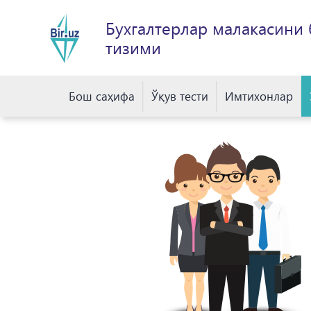
Бухгалтерлар малакасини
тизими
Бош саҳифа
Ўқув тести
Имтихонлар