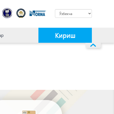
Кириш
ар