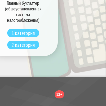
Главный бухгалтер
(общеустановленная
система
налогообложения)
1 категория
2 категория
12+