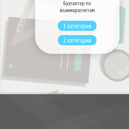
Бухгалтер по
взаиморасчетам
1 категория
2 категория