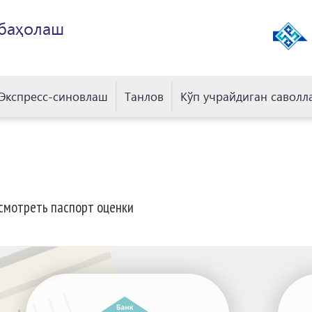
 баҳолаш
Экспресс-синовлаш
Танлов
Кўп учрайдиган саволл
смотреть паспорт оценки