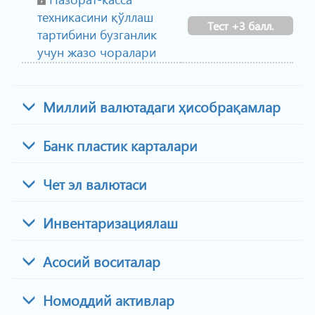
техникасини қўллаш
Тест +3 балл.
тартибини бузганлик
учун жазо чоралари
Миллий валютадаги ҳисобрақамлар
Банк пластик карталари
Чет эл валютаси
Инвентаризациялаш
Асосий воситалар
Номоддий активлар