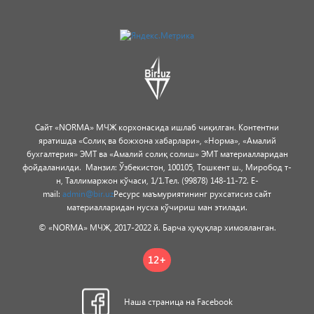
Сайт «NORMA» МЧЖ корхонасида ишлаб чиқилган.
Контентни
яратишда «Солиқ ва божхона хабарлари», «Норма», «Амалий
бухгалтерия» ЭМТ ва «Амалий солиқ солиш» ЭМТ материалларидан
фойдаланилди.
Манзил: Ўзбекистон, 100105, Тошкент ш., Миробод т-
н, Таллимаржон кўчаси, 1/1.
Тел. (99878) 148-11-72. E-
mail:
admin@bir.uz
Ресурс маъмуриятининг рухсатисиз сайт
материалларидан нусха кўчириш ман этилади.
© «NORMA» МЧЖ, 2017-2022 й. Барча ҳуқуқлар химояланган.
12+
Наша страница
на Facebook