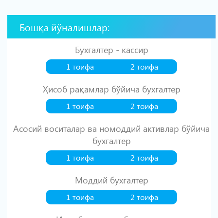
Бошқа йўналишлар:
Бухгалтер - кассир
1 тоифа
2 тоифа
Ҳисоб рақамлар бўйича бухгалтер
1 тоифа
2 тоифа
Асосий воситалар ва номоддий активлар бўйича
бухгалтер
1 тоифа
2 тоифа
Моддий бухгалтер
1 тоифа
2 тоифа