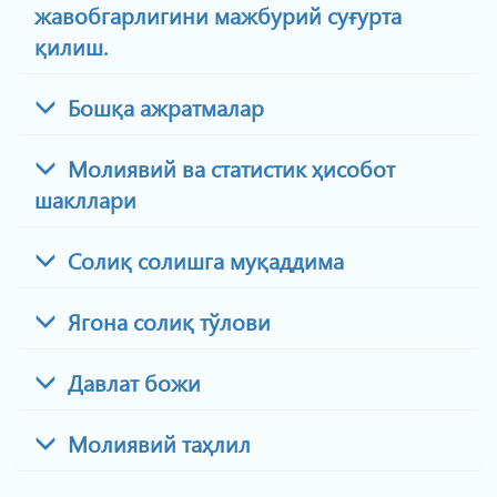
жавобгарлигини мажбурий суғурта
қилиш.
Бошқа ажратмалар
Молиявий ва статистик ҳисобот
шакллари
Солиқ солишга муқаддима
Ягона солиқ тўлови
Давлат божи
Молиявий таҳлил