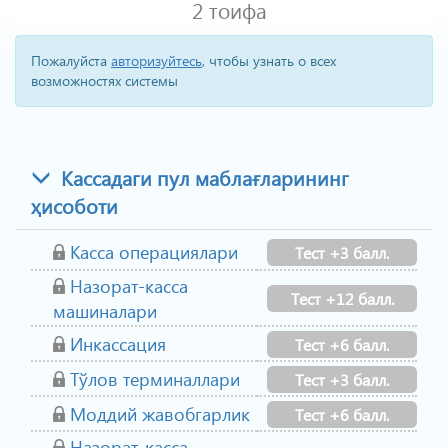
2 тоифа
Пожалуйста
авторизуйтесь
, чтобы узнать о всех
возможностях системы
Кассадаги пул маблағларининг
ҳисоботи
Касса операциялари
Тест +3 балл.
Назорат-касса
Тест +12 балл.
машиналари
Инкассация
Тест +6 балл.
Тўлов терминаллари
Тест +3 балл.
Моддий жавобгарлик
Тест +6 балл.
Назорат-касса