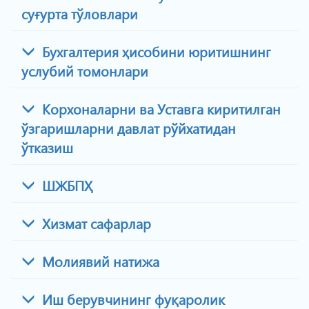
суғурта тўловлари
Бухгалтерия ҳисобини юритишнинг
услубий томонлари
Корхоналарни ва Уставга киритилган
ўзгаришларни давлат рўйхатидан
ўтказиш
ШЖБПҲ
Хизмат сафарлар
Молиявий натижа
Иш берувчининг фуқаролик