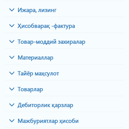
Ижара, лизинг
Ҳисобварақ -фактура
Товар-моддий захиралар
Материаллар
Тайёр маҳсулот
Товарлар
Дебиторлик қарзлар
Мажбуриятлар ҳисоби