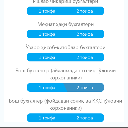
Ишлаб чиқариш бухгалтери
1 тоифа
2 тоифа
Меҳнат ҳақи бухгалтери
1 тоифа
2 тоифа
Ўзаро ҳисоб-китоблар бухгалтери
1 тоифа
2 тоифа
Бош бухгалтер (айланмадан солиқ тўловчи
корхонаники)
1 тоифа
2 тоифа
Бош бухгалтер (фойдадан солиқ ва ҚҚС тўловчи
корхонаники)
1 тоифа
2 тоифа