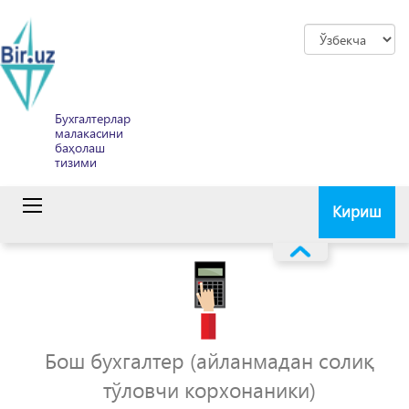
Бухгалтерлар
малакасини
баҳолаш
тизими
Кириш
Бош бухгалтер (айланмадан солиқ
тўловчи корхонаники)