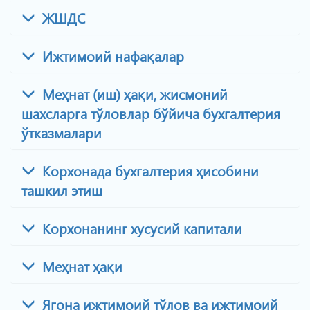
ЖШДС
Ижтимоий нафақалар
Меҳнат (иш) ҳақи, жисмоний
шахсларга тўловлар бўйича бухгалтерия
ўтказмалари
Корхонада бухгалтерия ҳисобини
ташкил этиш
Корхонанинг хусусий капитали
Меҳнат ҳақи
Ягона ижтимоий тўлов ва ижтимоий